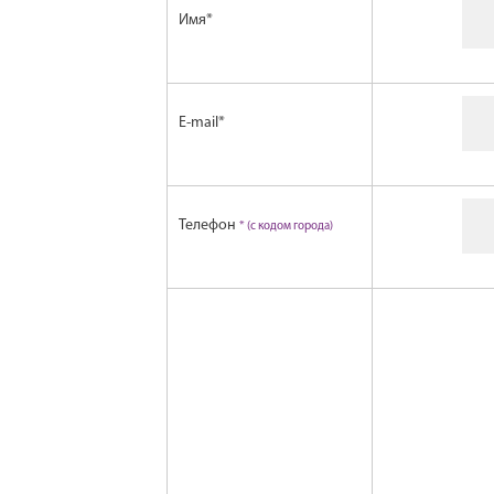
Имя
*
E-mail
*
Телефон
* (с кодом города)