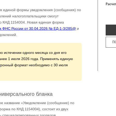
Расче
ия единой формы уведомления (сообщения) по
млений налогоплательщики смогут
по КНД 1154004. Новая единая форма
м ФНС России от 30.04.2026 № ЕД-1-3/285@
и
домлений.
П
по истечении одного месяца со дня его
анее 1 июля 2026 года. Применять единую
тронный формат необходимо с 30 июля
ниверсального бланка
ое название «Уведомление (сообщение) по
орма по КНД 1154004), состоит из двух
ть специализированных разделов.