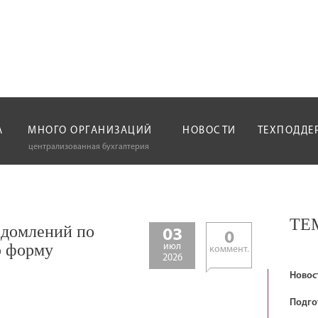
А
МНОГО ОРГАНИЗАЦИЙ
НОВОСТИ
ТЕХПОДДЕ
централизованная бухгалтерия
ТЕ
едомлений по
03
0
ю форму
июл
коммент.
2026
Новос
Подго