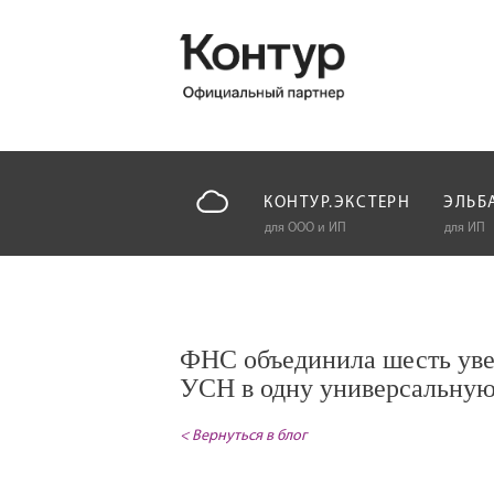
КОНТУР.ЭКСТЕРН
ЭЛЬБ
для ООО и ИП
для ИП
ФНС объединила шесть ув
УСН в одну универсальну
< Вернуться в блог