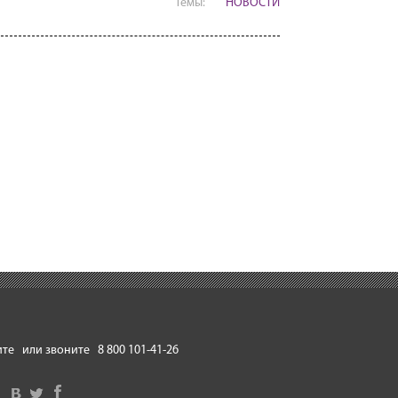
Темы:
НОВОСТИ
те
или звоните
8 800 101-41-26