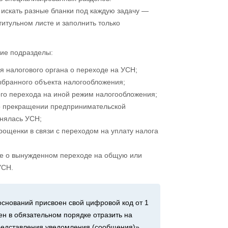
искать разные бланки под каждую задачу —
титульном листе и заполнить только
ие подразделы:
 налогового органа о переходе на УСН;
ыбранного объекта налогообложения;
ого перехода на иной режим налогообложения;
о прекращении предпринимательской
енялась УСН;
рощенки в связи с переходом на уплату налога
ие о вынужденном переходе на общую или
УСН.
снований присвоен свой цифровой код от 1
ен в обязательном порядке отразить на
редставления уведомления (сообщения)».