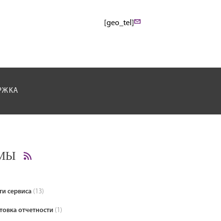
[geo_tel]
РЖКА
МЫ
ти сервиса
(13)
товка отчетности
(1)