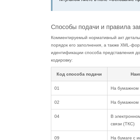
Способы подачи и правила за
Комментируемый нормативный акт детальн
порядок его заполнения, а также XML-фор
идентификации способа представления д
кодировку:
Код способа подачи
Наи
01
На бумажном 
02
На бумажном 
04
В электронно
связи (ТКС)
09
На бумаге с и